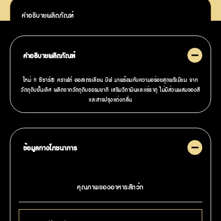
คำอธิบายผลิตภัณฑ์
คำอธิบายผลิตภัณฑ์
ใหม่ !! ซีซาร์® คราฟต์ ออสเตรเลียน บีฟ มาพร้อมกับความอร่อยสุดพรีเมียม จาก
วัตถุดิบชั้นเลิศ ผลิตจากวัตถุดิบธรรมชาติ เสริมวิตามินและแร่ธาตุ ไม่มีส่วนผสมของสี
และสารปรุงแต่งกลิ่น
ข้อมูลทางโภชนาการ
คุณภาพของอาหารสัตว์ท