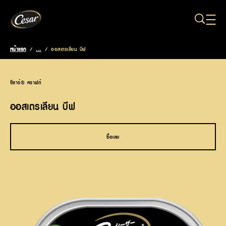
ข้ามไปยังเนื้อหาหลัก
หน้าแรก
/
...
/
ออสเตรเลียน บีฟ
Breadcrumb
ซีซาร์® คราฟต์
ออสเตรเลียน บีฟ
ซื้อเลย