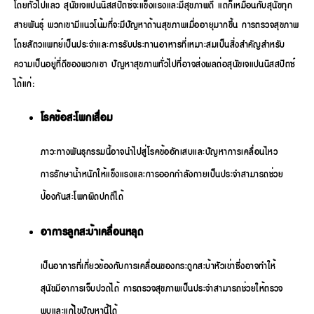
โดยทั่วไปแล้ว สุนัขเจแปนนิสสปิตซ์จะแข็งแรงและมีสุขภาพดี แต่ก็เหมือนกับสุนัขทุก
สายพันธุ์ พวกเขามีแนวโน้มที่จะมีปัญหาด้านสุขภาพเมื่ออายุมากขึ้น การตรวจสุขภาพ
โดยสัตวแพทย์เป็นประจำและการรับประทานอาหารที่เหมาะสมเป็นสิ่งสำคัญสำหรับ
ความเป็นอยู่ที่ดีของพวกเขา ปัญหาสุขภาพทั่วไปที่อาจส่งผลต่อสุนัขเจแปนนิสสปิตซ์
ได้แก่:
โรคข้อสะโพกเสื่อม
ภาวะทางพันธุกรรมนี้อาจนำไปสู่โรคข้ออักเสบและปัญหาการเคลื่อนไหว
การรักษาน้ำหนักให้แข็งแรงและการออกกำลังกายเป็นประจำสามารถช่วย
ป้องกันสะโพกผิดปกติได้
อาการลูกสะบ้าเคลื่อนหลุด
เป็นอาการที่เกี่ยวข้องกับการเคลื่อนของกระดูกสะบ้าหัวเข่าซึ่งอาจทำให้
สุนัขมีอาการเจ็บปวดได้ การตรวจสุขภาพเป็นประจำสามารถช่วยให้ตรวจ
พบและแก้ไขปัญหานี้ได้