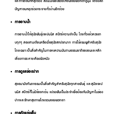
และกำจัดขนที่หลุดร่วง สิ่งนี้ไม่เพียงช่วยให้ขนของพวกเขาดูนุ่ม แต่ยังลด
ปัญหาขนหลุดร่วงกระจายทั่วบ้านอีกด้วย
การอาบน้ำ
การอาบน้ำให้สุนัขพันธุ์เจแปนนิส สปิตซ์ความจำเป็น โดยทั่วแล้วควรอา
บทุกๆ สองสามเดือนหรือเมื่อสุนัขสกปรกมาก การใช้แชมพูสำหรับสุนัข
โดยเฉพาะเป็นสิ่งสำคัญในการคงความมันตามธรรมชาติของขนและหลีก
เลี่ยงการระคายเคืองผิวหนัง
การดูแลช่องปาก
สุขอนามัยทันตกรรมเป็นสิ่งสำคัญสำหรับสุนัขทุกสายพันธุ์ และสุนัขเจแป
นนิส สปิตซ์ก็ไม่มีข้อยกเว้น แปรงฟันเป็นประจำเพื่อป้องกันปัญหาในช่อง
ปากและรักษาสุขภาพโดยรวมของพวกเขา
การตัดแต่งเล็บ