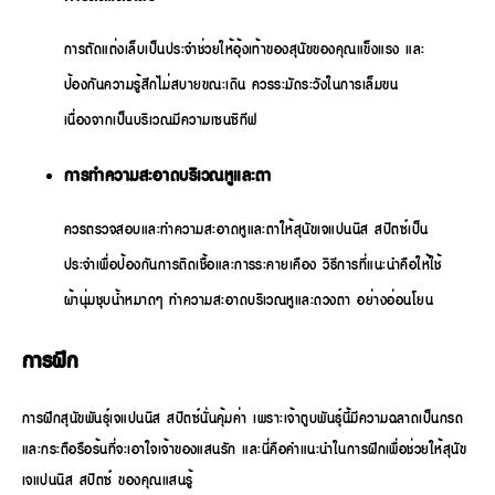
การตัดแต่งเล็บเป็นประจำช่วยให้อุ้งเท้าของสุนัขของคุณแข็งแรง และ
ป้องกันความรู้สึกไม่สบายขณะเดิน ควรระมัดระวังในการเล็มขน
เนื่องจากเป็นบริเวณมีความเซนซิทีฟ
การทำความสะอาดบริเวณหูและตา
ควรตรวจสอบและทำความสะอาดหูและตาให้สุนัขเจแปนนิส สปิตซ์เป็น
ประจำเพื่อป้องกันการติดเชื้อและการระคายเคือง วิธีการที่แนะนำคือให้ใช้
ผ้านุ่มชุบน้ำหมาดๆ ทำความสะอาดบริเวณหูและดวงตา อย่างอ่อนโยน
การฝึก
การฝึกสุนัขพันธุ์เจแปนนิส สปิตซ์นั่นคุ้มค่า เพราะเจ้าตูบพันธุ์นี้มีความฉลาดเป็นกรด
และกระตือรือร้นที่จะเอาใจเจ้าของแสนรัก และนี่คือคำแนะนำในการฝึกเพื่อช่วยให้สุนัข
เจแปนนิส สปิตซ์ ของคุณแสนรู้