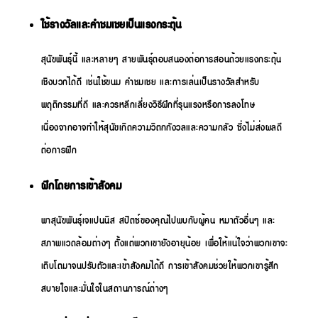
ใช้รางวัลและคำชมเชยเป็นแรงกระตุ้น
สุนัขพันธุ์นี้ และหลายๆ สายพันธุ์ตอบสนองต่อการสอนด้วยแรงกระตุ้น
เชิงบวกได้ดี เช่นใช้ขนม คำชมเชย และการเล่นเป็นรางวัลสำหรับ
พฤติกรรมที่ดี และควรหลีกเลี่ยงวิธีฝึกที่รุนแรงหรือการลงโทษ
เนื่องจากอาจทำให้สุนัขเกิดความวิตกกังวลและความกลัว ซึ่งไม่ส่งผลดี
ต่อการฝึก
ฝึกโดยการเข้าสังคม
พาสุนัขพันธุ์เจแปนนิส สปิตซ์ของคุณไปพบกับผู้คน หมาตัวอื่นๆ และ
สภาพแวดล้อมต่างๆ ตั้งแต่พวกเขายังอายุน้อย เพื่อให้แน่ใจว่าพวกเขาจะ
เติบโตมาจนปรับตัวและเข้าสังคมได้ดี การเข้าสังคมช่วยให้พวกเขารู้สึก
สบายใจและมั่นใจในสถานการณ์ต่างๆ