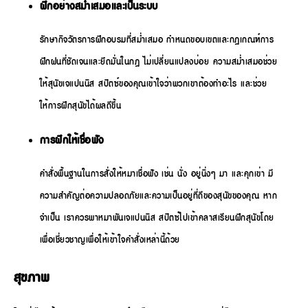
ฝึกอย่างสม่ำเสมอและเป็นระบบ
รักษากิจวัตรการฝึกอบรมที่สม่ำเสมอ กำหนดขอบเขตและกฎเกณฑ์การ
ฝึกฝนที่ชัดเจนและยึดมั่นในกฎ ไม่เปลี่ยนแปลงบ่อย ความสม่ำเสมอช่วย
ให้สุนัขเจแปนนิส สปิตซ์ของคุณเข้าใจว่าพวกเขาต้องทำอะไร และช่วย
ให้การฝึกสุนัขได้ผลดีขึ้น
การฝึกให้เชื่อฟัง
คำสั่งพื้นฐานในการสั่งให้หมาเชื่อฟัง เช่น นั่ง อยู่นิ่งๆ มา และคุกเข่า มี
ความสำคัญต่อความปลอดภัยและความเป็นอยู่ที่ดีของสุนัขของคุณ หาก
จำเป็น เราควรพาหมาพันเจแปนนิส สปิตซ์ไปเข้าคลาสเรียนฝึกสุนัขโดย
เพื่อเชี่ยวชาญเพื่อให้เข้าใจคำสั่งเหล่านี้ด้วย
สุขภาพ