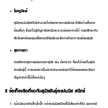
โรคภูมิแพ้
สุนัขเจแปนนิสสปิตซ์สามารถไวต่ออาหารบางชนิดและปัจจัยด้านสิ่งแวด
ล้อมอื่นๆ ซึ่งนำไปสู่ปัญหาผิวหนังและระบบย่อยอาหารได้ ควรปรึกษากับ
สัตว์แพทย์ของคุณเพื่อตรวจวินิจฉัยและจัดการกับอาการแพ้ของสุนัข
สุขภาพตา
ควรสังเกตสุขภาพของดวงตาสุนัข เช่น ต้อกระจก ที่พบได้บ่อยในสุนัข
สายพันธุ์นี้ การตรวจตาเป็นประจำสามารถช่วยทำให้ตรวจเจอและรักษา
ปัญหาเหล่านี้ได้ตั้งแต่เนิ่นๆ
5 ข้อเท็จจริงเกี่ยวกับสุนัขพันธุ์เจแปนนิส สปิตซ์
แม้จะมีขนาดตัวเล็กปุ๊กปิ๊ก แต่เจแปนนิสสปิตซ์ก็มีเสียงเห่าที่ดัง พวกเขามี