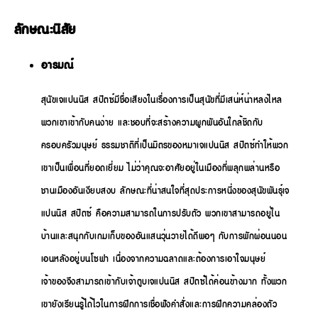
ลักษณะนิสัย
อารมณ์
สุนัขเจแปนนิส สปิตซ์มีชื่อเสียงในเรื่องการเป็นสุนัขที่มีเสน่ห์น่าหลงไหล
พวกเขาเข้ากับคนง่าย และชอบที่จะสร้างความผูกพันอันใกล้ชิดกับ
ครอบครัวมนุษย์ ธรรมชาติที่เป็นมิตรของหมาเจแปนนิส สปิตซ์ทำให้พวก
เขาเป็นเพื่อนที่ยอดเยี่ยม ไม่ว่าคุณจะอาศัยอยู่ในเมืองที่พลุกพล่านหรือ
ชานเมืองอันเงียบสงบ ลักษณะที่น่าสนใจที่สุดประการหนึ่งของสุนัขพันธุ์เจ
แปนนิส สปิตซ์ คือความสามารถในการปรับตัว พวกเขาสามารถอยู่ใน
บ้านและสนุกกับเกมเก็บของอันแสนวุ่นวายได้ดีพอๆ กับการพักผ่อนนอน
เอนหลังอยู่บนโซฟา เนื่องจากความฉลาดและต้องการเอาใจมนุษย์
เจ้าของจึงสามารถเข้ากับเจ้าตูบเจแปนนิส สปิตซ์ได้ค่อนข้างมาก ทั้งพวก
เขายังเรียนรู้ได้ไวในการฝึกการเชื่อฟังคำสั่งและการฝึกความคล่องตัว