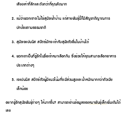
เสียงเห่าที่ลึกและดังกว่าที่คุณคิดมาก
แม้ว่าพวกเขาจะไม่ใช่สุนัขเฝ้าบ้าน แต่สายพันธุ์นี้ก็มีสัญชาติญาณการ
ปกป้องตามธรรมชาติ
สุนัขเจแปนนิส สปิตซ์มักจะเข้ากับสุนัขตัวอื่นในบ้านได้
พวกเขาเป็นที่รู้จักในชื่อเจ้าหมาเลือกกิน ซึ่งช่วยให้คุณสามารเลือกอาหาร
ประเภทต่างๆ
เจแปนนิส สปิตซ์ตัวผู้มีแนวโน้มที่จะมีส่วนสูงและน้ำหนักมากกว่าตัวเมีย
เล็กน้อย
อยากรู้จักสุนัขพันธุ์ต่างๆ ให้มากขึ้น? สามารถอ่านข้อมูลของ
หมาพันธุ์เล็ก
เพิ่มเติมได้
เลย